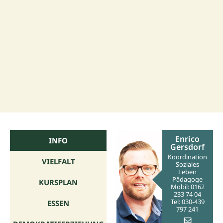
Enrico
INFO
Gersdorf
Koordination
VIELFALT
Soziales
Leben
Pädagoge
KURSPLAN
Mobil: 0162
233 74 04
Tel: 030-
439
ESSEN
797 241