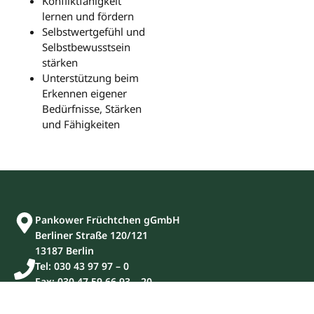
Konfliktfähigkeit
lernen und fördern
Selbstwertgefühl und
Selbstbewusstsein
stärken
Unterstützung beim
Erkennen eigener
Bedürfnisse, Stärken
und Fähigkeiten
Pankower Früchtchen gGmbH
Berliner Straße 120/121
13187 Berlin
Tel: 030 43 97 97 – 0
Fax: 030 47 59 66 93 – 20
geschaeftsstelle(at)pankower-fruechtchen.de
(kein Schul- oder Kitasekretariat!)