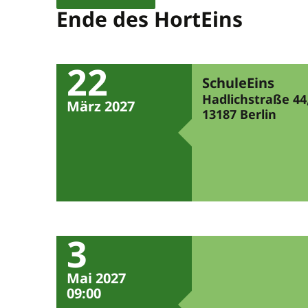
Ende des HortEins
22
SchuleEins
Hadlichstraße 44
März 2027
13187 Berlin
3
Mai 2027
09:00