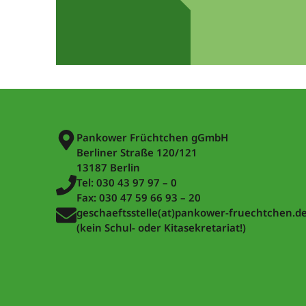
Pankower Früchtchen gGmbH
Berliner Straße 120/121
13187 Berlin
Tel: 030 43 97 97 – 0
Fax: 030 47 59 66 93 – 20
geschaeftsstelle(at)pankower-fruechtchen.d
(kein Schul- oder Kitasekretariat!)