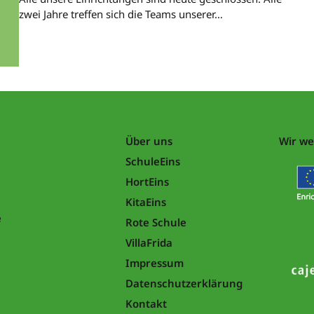
zwei Jahre treffen sich die Teams unserer…
Über uns
Wir we
SchuleEins
HortEins
KitaEins
e
Rote Schule
VillaFrida
Impressum
Datenschutzerklärung
Kontakt