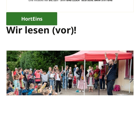
HortEins
Wir lesen (vor)!
HortEins