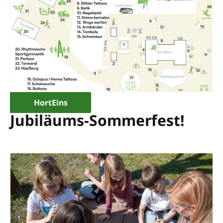
HortEins
Jubiläums-Sommerfest!