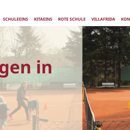
SCHULEEINS
KITAEINS
ROTE SCHULE
VILLAFRIDA
KON
gen in