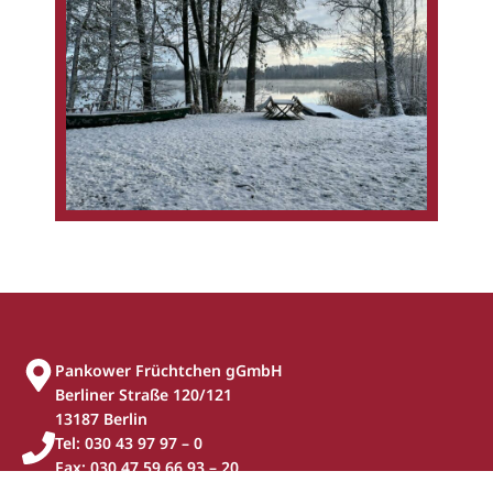
Pankower Früchtchen gGmbH
Berliner Straße 120/121
13187 Berlin
Tel: 030 43 97 97 – 0
Fax: 030 47 59 66 93 – 20
geschaeftsstelle(at)pankower-fruechtchen.de