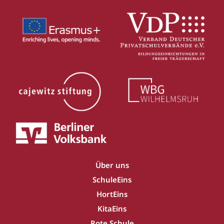
Über uns
SchuleEins
HortEins
KitaEins
Rote Schule