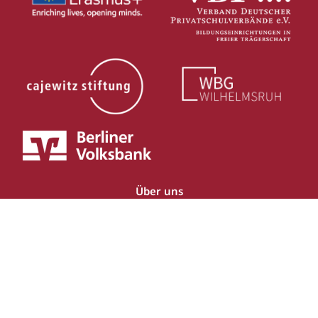
Über uns
SchuleEins
HortEins
KitaEins
Rote Schule
VillaFrida
Impressum