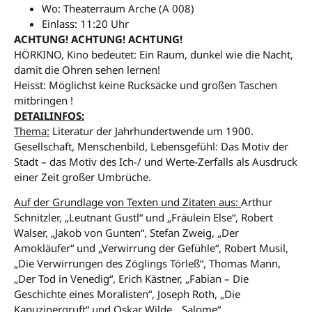
Wo: Theaterraum Arche (A 008)
Einlass: 11:20 Uhr
ACHTUNG! ACHTUNG! ACHTUNG!
HÖRKINO, Kino bedeutet: Ein Raum, dunkel wie die Nacht,
damit die Ohren sehen lernen!
Heisst: Möglichst keine Rucksäcke und großen Taschen
mitbringen !
DETAILINFOS:
Thema:
Literatur der Jahrhundertwende um 1900.
Gesellschaft, Menschenbild, Lebensgefühl: Das Motiv der
Stadt – das Motiv des Ich-/ und Werte-Zerfalls als Ausdruck
einer Zeit großer Umbrüche.
Auf der Grundlage von Texten und Zitaten aus:
Arthur
Schnitzler, „Leutnant Gustl“ und „Fräulein Else“, Robert
Walser, „Jakob von Gunten“, Stefan Zweig, „Der
Amokläufer“ und „Verwirrung der Gefühle“, Robert Musil,
„Die Verwirrungen des Zöglings Törleß“, Thomas Mann,
„Der Tod in Venedig“, Erich Kästner, „Fabian – Die
Geschichte eines Moralisten“, Joseph Roth, „Die
Kapuzinergruft“ und Oskar Wilde, „Salome“.