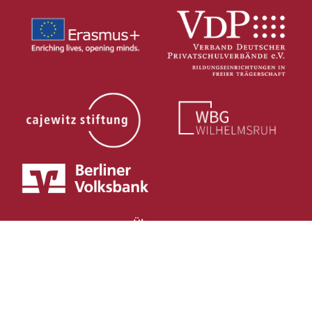
Über uns
SchuleEins
HortEins
KitaEins
Rote Schule