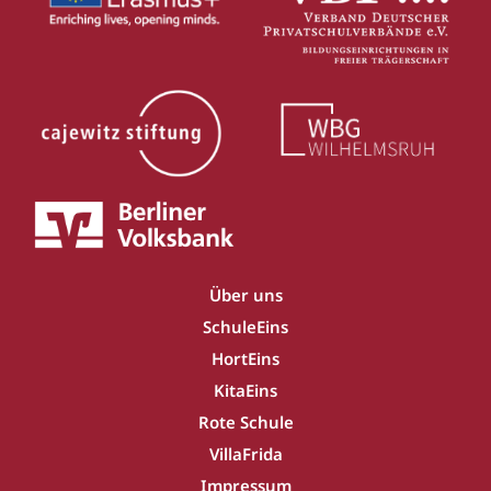
Über uns
SchuleEins
HortEins
KitaEins
Rote Schule
VillaFrida
Impressum