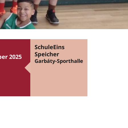
SchuleEins
Speicher
er 2025
Garbáty-Sporthalle