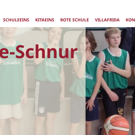
SCHULEEINS
KITAEINS
ROTE SCHULE
VILLAFRIDA
KON
ie-Schnur