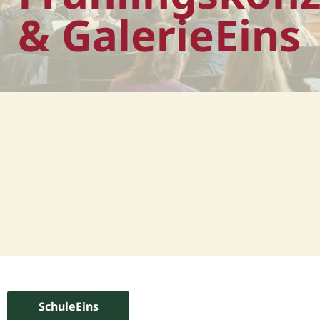
& GalerieEins
SchuleEins