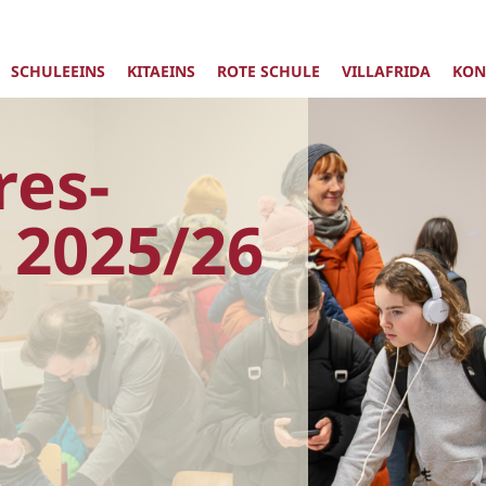
SCHULEEINS
KITAEINS
ROTE SCHULE
VILLAFRIDA
KON
res-
 2025/26