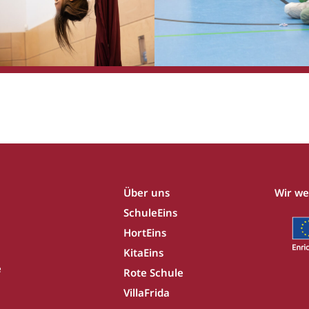
Über uns
Wir we
SchuleEins
HortEins
KitaEins
e
Rote Schule
VillaFrida