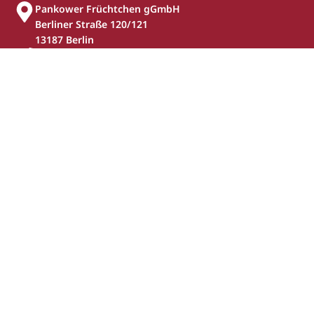
Pankower Früchtchen gGmbH
Berliner Straße 120/121
13187 Berlin
Tel: 030 43 97 97 – 0
Fax: 030 47 59 66 93 – 20
geschaeftsstelle(at)pankower-fruechtchen.de
(kein Schul- oder Kitasekretariat!)
Wir werden unterstützt von: