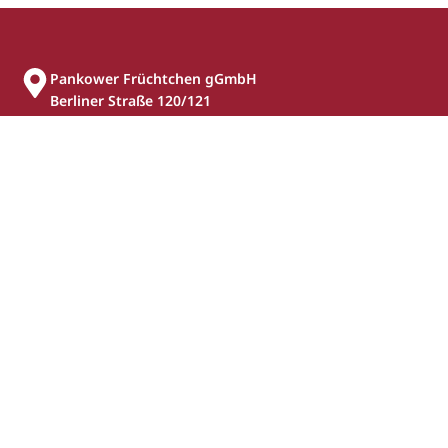
Pankower Früchtchen gGmbH
Berliner Straße 120/121
13187 Berlin
Tel: 030 43 97 97 – 0
Fax: 030 47 59 66 93 – 20
geschaeftsstelle(at)pankower-fruechtchen.de
(kein Schul- oder Kitasekretariat!)
Wir werden unterstützt von: