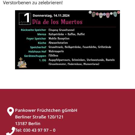
Verstorbenen zu zelebrieren!
Pankower Früchtchen gGmbH
Berliner Straße 120/121
13187 Berlin
Tel: 030 43 97 97 – 0