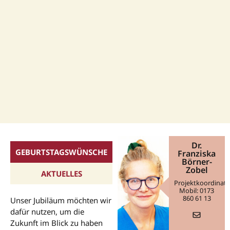
Dr.
GEBURTSTAGSWÜNSCHE
Franziska
Börner-
Zobel
AKTUELLES
Projektkoordinati
Mobil: 0173
860 61 13
Unser Jubiläum möchten wir
dafür nutzen, um die
Zukunft im Blick zu haben